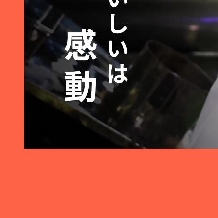
Warning
: Trying to access array offset on false in
/var/www/vhosts/