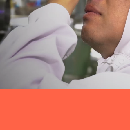
tanio.co.jp/httpdocs/wp/wp-content/themes/tanio/index.php
on l