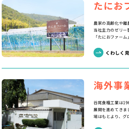
たにお
農家の高齢化や離
当社主力のゼリー
「たにおファーム
くわしく
海外事
谷尾食糧工業は1
展開を進めてきま
場はもとより、グ